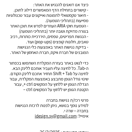
כיצד אנו דואגים להנגיש את האתר:
- קישורים בתחילת הדף המאפשרים דילוג לתוכן.
- תיאור טקסטואלי לתמונות ואייקונים עבור טכנולוגיות
מסייעות (בתהליכי הטמעה).
- הטמעת חוקי ARIA העוזרים לפרש את תוכן האתר
בצורה מדויקת וטובה יותר (בתהליכי הטמעה)
- הנגשת תפריטים, טפסים, היררכיית כותרות, רכיב
טאבים, חלונות קופצים (pop-ups) ועוד.
- בדיקת נגישות האתר באמצעות כלי הנגישות
המובנים של חברת וויקס, חברת האחסון של האתר.
כדי לנווט באתר בעזרת המקלדת השתמשו בכפתור
ה-Tab. כל לחיצה עליו תעביר אותכם ללינק הבא.
לחיצה על Shift + Tab תחזיר אתכם ללינק הקודם.
שינוי גודל הגופן מתבצע באמצעות המקלדת, עבור
הגדלת הגופן יש ללחוץ על המקשים ctrl +, עבור
הקטנת הגופן יש ללחוץ על המקשים ctrl –
פרטי רכז/ת נגישות בחברה
למידע נוסף בנושא, ניתן לפנות לרכזת הנגישות
בחברה – שרה י.
אימייל:
idesign.sy@gmail.com