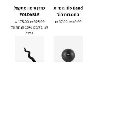
Hip Band גומיית
מזרן אימון מתקפל
התנגדות חול
FOLDABLE
מחיר רגיל
מחיר מבצע
מחיר רגיל
מחיר מבצע
קנו 1 קבלו 10% הנחה על
השני
Soft Pilates Ball כדור
W bar - משקולת מוט
פילאטיס רך - black
שחור
מחיר רגיל
מחיר מבצע
מחיר
טעינת מוצרים נוספים