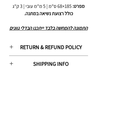
מפרט:
185×68 ס”מ | 5 מ”מ עובי | 3 ק”ג
כולל רצועת נשיאה במתנה.
התמונה להמחשה בלבד ייתכנו הבדלי גוונים
RETURN & REFUND POLICY
ביטול ההזמנה אפשרי החל מיום ביצוע ההזמנה ועד
SHIPPING INFO
14 יום (ארבעה עשר ימים) מיום קבלת ההזמנה על
ידי הלקוח, או במקרה של איסוף עצמי עד 14 ימים
מועד המשלוח לכתובת הלקוח הינו 3-7 ימי עסקים
(ארבעה עשר ימים) מיום קבלת ההודעה מהאתר או
ממועד אישור ההזמנה וגמר התשלום עבורה
מהחברה המפעילה על כך שההזמנה נארזה
(המאוחר מביניהם), אלא אם נכתב אחרת באתר
וממתינה ללקוח לאיסוף עצמי כמפורט בתקנון זה.
(עבור מוצר מסוים), או שנמסר אחרת ע"י האתר
פרק זמן זה מוגדר כתקופת הביטול (להלן: "תקופת
ללקוח, בהודעת דואר אלקטרוני שנשלחה אליו או
הביטול״).
בפנייה טלפונית ע"י נציג האתר אל הלקוח. ימי
מובהר ומודגש כי פריטים אשר נרכשו במסגרת
עסקים אינם כוללים ימי שישי, שבת, ערבי חגים
מבצעים ו/או סוף עונה, ניתנים להחזרה/החלפה תוך
וחגים.
24 שעות מיום קבלתם וזאת בהתאם לחוק הגנת
שירות איסוף עצמי
הצרכן.
איך זה עובד? עושים הזמנה באתר , בוחרים