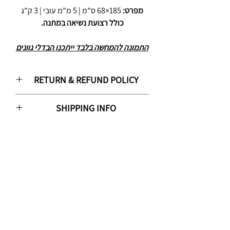
מפרט:
185×68 ס”מ | 5 מ”מ עובי | 3 ק”ג
כולל רצועת נשיאה במתנה.
התמונה להמחשה בלבד ייתכנו הבדלי גוונים
RETURN & REFUND POLICY
ביטול ההזמנה אפשרי החל מיום ביצוע ההזמנה ועד
SHIPPING INFO
14 יום (ארבעה עשר ימים) מיום קבלת ההזמנה על
ידי הלקוח, או במקרה של איסוף עצמי עד 14 ימים
מועד המשלוח לכתובת הלקוח הינו 3-7 ימי עסקים
(ארבעה עשר ימים) מיום קבלת ההודעה מהאתר או
ממועד אישור ההזמנה וגמר התשלום עבורה
מהחברה המפעילה על כך שההזמנה נארזה
(המאוחר מביניהם), אלא אם נכתב אחרת באתר
וממתינה ללקוח לאיסוף עצמי כמפורט בתקנון זה.
(עבור מוצר מסוים), או שנמסר אחרת ע"י האתר
פרק זמן זה מוגדר כתקופת הביטול (להלן: "תקופת
ללקוח, בהודעת דואר אלקטרוני שנשלחה אליו או
הביטול״).
בפנייה טלפונית ע"י נציג האתר אל הלקוח. ימי
עסקים אינם כוללים ימי שישי, שבת, ערבי חגים
וחגים.
שירות איסוף עצמי
איך זה עובד? עושים הזמנה באתר, בוחרים