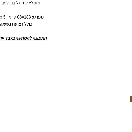
מומלץ לתרגל ברגליים נ
מפרט:
183×68 ס”מ | 5 מ”מ עובי | 3 ק”ג
כולל רצועת נשיאה
התמונה להמחשה בלבד ייתכנ
he move.
SUBSCRIBE & RECEIVE 10% OFF YOUR FIRS
Shop All