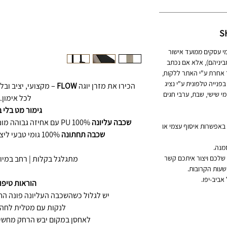
S
 המשלוח לכתובת הלקוח הינו 3-7 ימי עסקים ממועד אישור
יניהם), אלא אם נכתב
 אחרת ע"י האתר ללקוח,
נייה טלפונית ע"י נציג
הכירו את מזרן יוגה
FLOW
– מקצועי, יציב ובל
י שישי, שבת, ערבי חגים
לכל אימון.
גימור מט בלי 
שכבה עליונה
100% PU עם אחיזה גבוהה מונע החלקה ועמיד בפני לחות וזיעה.
 באפשרות איסוף עצמי או
שכבה תחתונה
100% גומי טבעי ליציבות וגמישות מקסימלית.
מנה.
 שלכם ויצור איתכם קשר
מתגלגל בקלות | רחב במיוח
הוראות טיפו
יש לגלול כשהשכבה העליונה פונה החו
לנקות עם מטלית לחה ו
לאחסן במקום יבש הרחק מחש