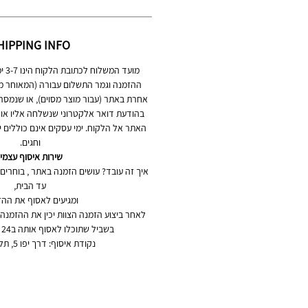
HIPPING INFO
מועד
ההזמנה וגמר התשלום עבורה (המאוחר מב
אחרת באתר (עבור מוצר מסוים), או שנמסר
בהודעת דואר אלקטרוני שנשלחה אליו או בפ
האתר אל הלקוח. ימי עסקים אינם כוללים ימ
וחגים.
שירות איסוף עצמי
איך זה עובד? עושים הזמנה באתר , בוחרים
עד הבית,
ומגיעים לאסוף את ההז
לאחר ביצוע הזמנה הצוות יכין את ההזמנה
בשביל שתוכלו לאסוף אותה ב24 שעות הקרובות.
נקודת איסוף: דרך יפו 5, תל אביב-יפו.