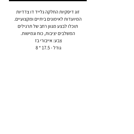
זוג דיסקיות החלקה גלייד דו צדדיות
המיועדות לאימונים ביתיים ומקצועיים.
תוכלו לבצע מגוון רחב של תרגילים
המשלבים יציבות, כוח וגמישות.
צבע: אייבורי בז
גודל - 17.5 * 8
Join the move.
SUBSCRIBE & RECEIVE 10% OFF YOUR
FIRST ORDER