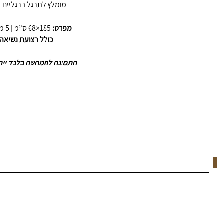
מומלץ לתרגל ברגליים נ
מפרט:
185×68 ס”מ | 5 מ”מ עובי | 3 ק”ג
כולל רצועת נשיאה
התמונה להמחשה בלבד ייתכנ
he move.
SUBSCRIBE & RECEIVE 10% OFF YOUR FIRS
Shop All