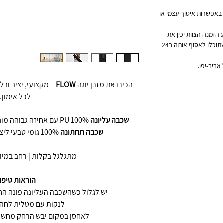
 באפשרות איסוף עצמי או
הזמנה הצוות יכין את
ההזמנה שלכם ויצור איתכם קשר בשביל שתוכלו לאסוף אותה ב24
הכירו את מזרן יוגה
FLOW
– מקצועי, יציב ובל
לכל אימון.
שכבה עליונה
100% PU עם אחיזה גבוהה מונע החלקה ועמיד בפני לחות וזיעה.
שכבה תחתונה
100% גומי טבעי ליציבות וגמישות מקסימלית.
מתגלגל בקלות | רחב במיוח
הוראות טיפו
יש לגלול כשהשכבה העליונה פונה החו
לנקות עם מטלית לחה ו
לאחסן במקום יבש הרחק מחש