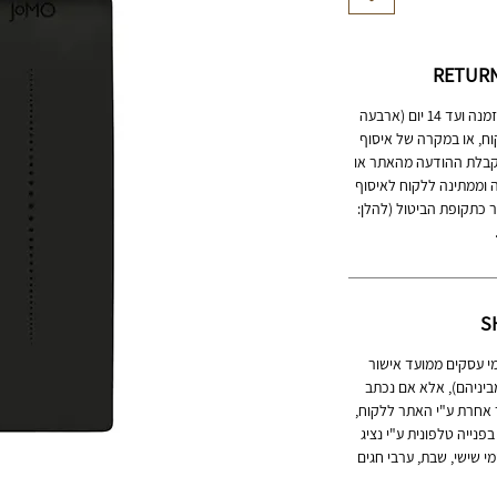
RETURN
ביטול ההזמנה אפשרי החל מיום ביצוע ההזמנה ועד 14 יום (ארבעה
וח, או במקרה של איסוף
 מיום קבלת ההודעה מהאתר או
וממתינה ללקוח לאיסוף
ר כתקופת הביטול (להלן:
S
 המשלוח לכתובת הלקוח הינו 3-7 ימי עסקים ממועד אישור
יניהם), אלא אם נכתב
 אחרת ע"י האתר ללקוח,
נייה טלפונית ע"י נציג
י שישי, שבת, ערבי חגים