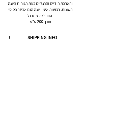
והארכת הידיים והרגליים בעת תנוחות היוגה
השונות, רצועות אימון יוגה הנם אביזר בסיסי
וחשוב לכל מתרגל.
אורך 200 ס"מ
SHIPPING INFO
מועד המשלוח לכתובת הלקוח הינו 3-7 ימי עסקים
ממועד אישור ההזמנה וגמר התשלום עבורה
(המאוחר מביניהם), אלא אם נכתב אחרת באתר
(עבור מוצר מסוים), או שנמסר אחרת ע"י האתר
ללקוח, בהודעת דואר אלקטרוני שנשלחה אליו או
בפנייה טלפונית ע"י נציג האתר אל הלקוח. ימי
עסקים אינם כוללים ימי שישי, שבת, ערבי חגים
וחגים.
חדש ! שירות איסוף עצמי
איך זה עובד? עושים הזמנה באתר , בוחרים
באפשרות איסוף עצמי או עד הבית,
Join the move.
ומגיעים לאסוף את ההזמנה. לאחר ביצוע הזמנה
SUBSCRIBE & RECEIVE 10% OFF YOUR
הצוות יכין את ההזמנה שלכם ויצור איתכם קשר