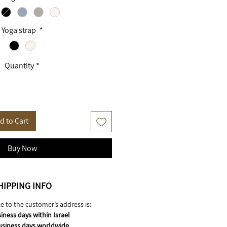
Yoga strap
*
Quantity
*
d to Cart
Buy Now
HIPPING INFO
e to the customer’s address is:
iness days within Israel
usiness days worldwide