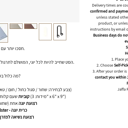
Delivery times are c
confirmed and payment
unless stated other
product, or unles
instructions by email
Business days do not
ev
S
חסכו יותר עם סטים.
H
1. Place y
הסט שחייב להיות לכל יוגי, המושלם לתרגול שלכם. מתאים לכולם, בכל הרמות.
2. Choose
Self-Pic
3. After your order i
מה כלול בסט?
contact you within 
Jaffa 
אחד גדם ARCH (צבע לבחירה: שחור / סגול כחול / חום / טאופ)
שעם קלות משקל - מונעות החלקה (מידות: 3” x 6” x 9”)
2 קוביות
רצועת יוגה
אחת (שחור)
Bolster - כרית יוגה
(שחור)
רצועת נשיאה למזרן