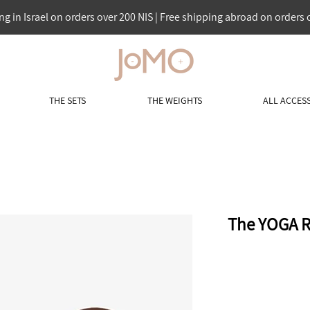
ng in Israel on orders over 200 NIS | Free shipping abroad on orders 
THE SETS
THE WEIGHTS
ALL ACCES
The YOGA R