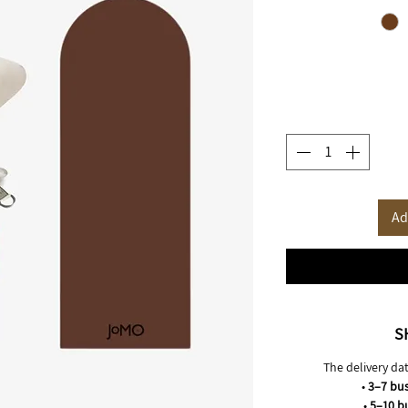
Ad
S
The delivery dat
•
3–7 bus
•
5–10 b