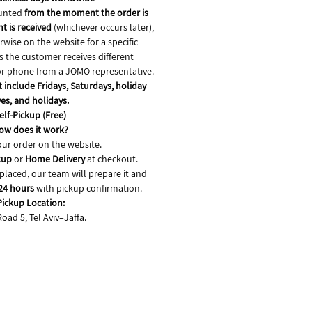
ounted
from the moment the order is
 is received
(whichever occurs later),
wise on the website for a specific
s the customer receives different
 or phone from a JOMO representative.
 include Fridays, Saturdays, holiday
es, and holidays.
elf-Pickup (Free)
ow does it work?
our order on the website.
kup
or
Home Delivery
at checkout.
s placed, our team will prepare it and
24 hours
with pickup confirmation.
Pickup Location:
Road 5, Tel Aviv–Jaffa.