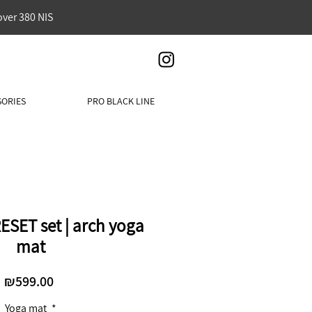
over 380 NIS
SORIES
PRO BLACK LINE
ESET set | arch yoga
mat
Price
₪599.00
Yoga mat
*