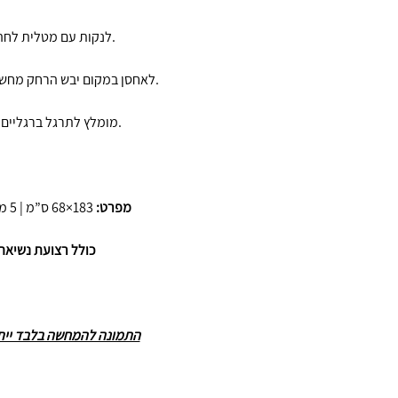
לנקות עם מטלית לחה וחומר עדין.
לאחסן במקום יבש הרחק מחשיפה ממושכת לשמש.
מומלץ לתרגל ברגליים נקיות ויבשות.
מפרט:
183×68 ס”מ | 5 מ”מ עובי | 3 ק”ג
כולל רצועת נשיאה
התמונה להמחשה בלבד ייתכנ